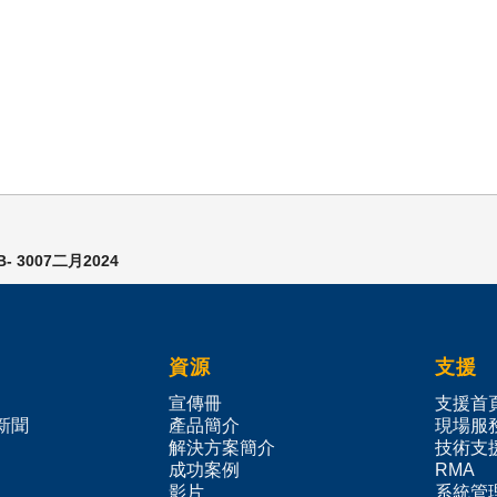
- 3007二月2024
資源
支援
宣傳冊
支援首
o新聞
產品簡介
現場服
解決方案簡介
技術支
成功案例
RMA
影片
系統管