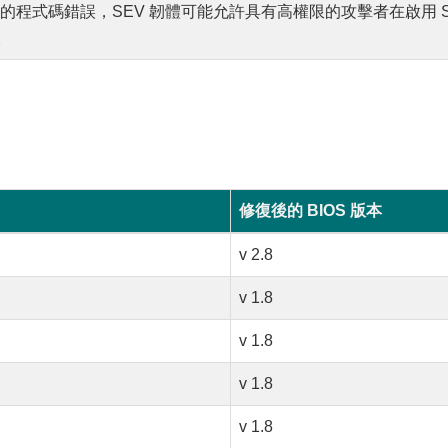
SC 中的程式碼錯誤，SEV 韌體可能允許具有高權限的攻擊者在啟用 S
。
修復後的 BIOS 版本
v 2.8
v 1.8
v 1.8
v 1.8
v 1.8