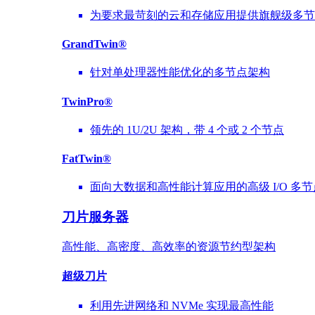
为要求最苛刻的云和存储应用提供旗舰级多节
GrandTwin®
针对单处理器性能优化的多节点架构
TwinPro®
领先的 1U/2U 架构，带 4 个或 2 个节点
FatTwin®
面向大数据和高性能计算应用的高级 I/O 多
刀片服务器
高性能、高密度、高效率的资源节约型架构
超级刀片
利用先进网络和 NVMe 实现最高性能