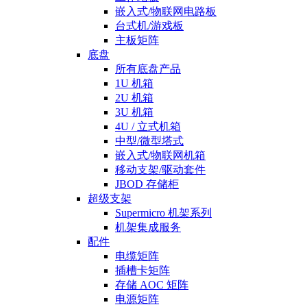
嵌入式/物联网电路板
台式机/游戏板
主板矩阵
底盘
所有底盘产品
1U 机箱
2U 机箱
3U 机箱
4U / 立式机箱
中型/微型塔式
嵌入式/物联网机箱
移动支架/驱动套件
JBOD 存储柜
超级支架
Supermicro 机架系列
机架集成服务
配件
电缆矩阵
插槽卡矩阵
存储 AOC 矩阵
电源矩阵