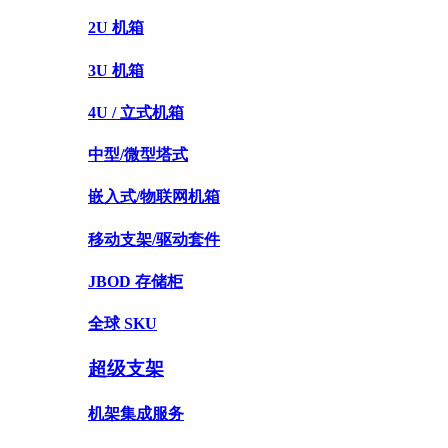
2U 机箱
3U 机箱
4U / 立式机箱
中型/微型塔式
嵌入式/物联网机箱
移动支架/驱动套件
JBOD 存储柜
全球 SKU
超级支架
机架集成服务